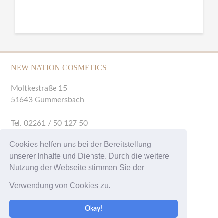
NEW NATION COSMETICS
Moltkestraße 15
51643 Gummersbach
Tel.
02261 / 50 127 50
Mail.
info@new-nation.de
Cookies helfen uns bei der Bereitstellung
unserer Inhalte und Dienste. Durch die weitere
Impressum
Nutzung der Webseite stimmen Sie der
Kontakt
Datenschutz
Verwendung von Cookies zu.
Okay!
All Copyrights by new-nation.de